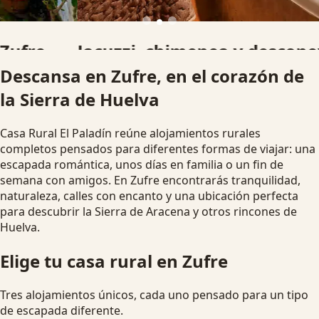
Jacuzzi, chimenea y desconexión
Descansa en Zufre, en el corazón de
Alojamientos pensados para parejas, familias y grupos que
la Sierra de Huelva
buscan una escapada rural diferente.
Ver disponibilidad
Escapada romántica
Casa Rural El Paladín reúne alojamientos rurales
completos pensados para diferentes formas de viajar: una
escapada romántica, unos días en familia o un fin de
semana con amigos. En Zufre encontrarás tranquilidad,
naturaleza, calles con encanto y una ubicación perfecta
para descubrir la Sierra de Aracena y otros rincones de
Huelva.
Elige tu casa rural en Zufre
Tres alojamientos únicos, cada uno pensado para un tipo
de escapada diferente.