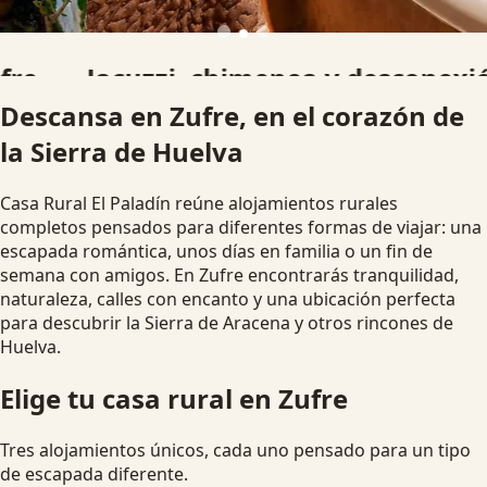
Jacuzzi, chimenea y desconexión
Descansa en Zufre, en el corazón de
Alojamientos pensados para parejas, familias y grupos que
la Sierra de Huelva
buscan una escapada rural diferente.
Ver disponibilidad
Escapada romántica
Casa Rural El Paladín reúne alojamientos rurales
completos pensados para diferentes formas de viajar: una
escapada romántica, unos días en familia o un fin de
semana con amigos. En Zufre encontrarás tranquilidad,
naturaleza, calles con encanto y una ubicación perfecta
para descubrir la Sierra de Aracena y otros rincones de
Huelva.
Elige tu casa rural en Zufre
Tres alojamientos únicos, cada uno pensado para un tipo
de escapada diferente.