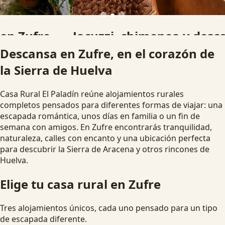
Jacuzzi, chimenea y desconexión
Descansa en Zufre, en el corazón de
Alojamientos pensados para parejas, familias y grupos que
la Sierra de Huelva
buscan una escapada rural diferente.
Ver disponibilidad
Escapada romántica
Casa Rural El Paladín reúne alojamientos rurales
completos pensados para diferentes formas de viajar: una
escapada romántica, unos días en familia o un fin de
semana con amigos. En Zufre encontrarás tranquilidad,
naturaleza, calles con encanto y una ubicación perfecta
para descubrir la Sierra de Aracena y otros rincones de
Huelva.
Elige tu casa rural en Zufre
Tres alojamientos únicos, cada uno pensado para un tipo
de escapada diferente.