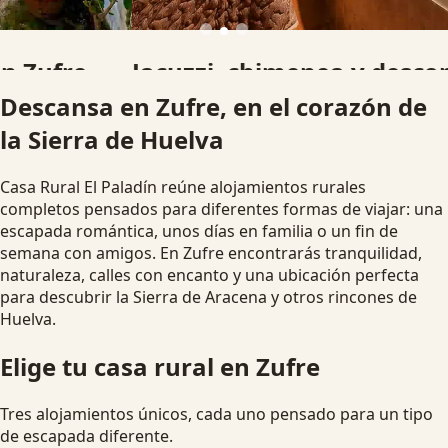
Jacuzzi, chimenea y desconexión
Descansa en Zufre, en el corazón de
Alojamientos pensados para parejas, familias y grupos que
la Sierra de Huelva
buscan una escapada rural diferente.
Ver disponibilidad
Escapada romántica
Casa Rural El Paladín reúne alojamientos rurales
completos pensados para diferentes formas de viajar: una
escapada romántica, unos días en familia o un fin de
semana con amigos. En Zufre encontrarás tranquilidad,
naturaleza, calles con encanto y una ubicación perfecta
para descubrir la Sierra de Aracena y otros rincones de
Huelva.
Elige tu casa rural en Zufre
Tres alojamientos únicos, cada uno pensado para un tipo
de escapada diferente.