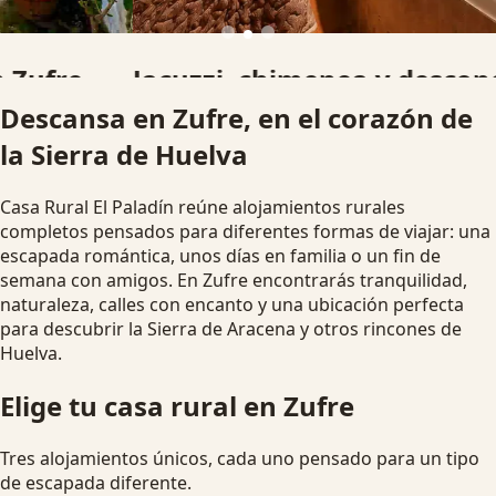
Jacuzzi, chimenea y desconexión
Descansa en Zufre, en el corazón de
Alojamientos pensados para parejas, familias y grupos que
la Sierra de Huelva
buscan una escapada rural diferente.
Ver disponibilidad
Escapada romántica
Casa Rural El Paladín reúne alojamientos rurales
completos pensados para diferentes formas de viajar: una
escapada romántica, unos días en familia o un fin de
semana con amigos. En Zufre encontrarás tranquilidad,
naturaleza, calles con encanto y una ubicación perfecta
para descubrir la Sierra de Aracena y otros rincones de
Huelva.
Elige tu casa rural en Zufre
Tres alojamientos únicos, cada uno pensado para un tipo
de escapada diferente.