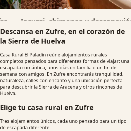
Jacuzzi, chimenea y desconexión
Descansa en Zufre, en el corazón de
Alojamientos pensados para parejas, familias y grupos que
la Sierra de Huelva
buscan una escapada rural diferente.
Ver disponibilidad
Escapada romántica
Casa Rural El Paladín reúne alojamientos rurales
completos pensados para diferentes formas de viajar: una
escapada romántica, unos días en familia o un fin de
semana con amigos. En Zufre encontrarás tranquilidad,
naturaleza, calles con encanto y una ubicación perfecta
para descubrir la Sierra de Aracena y otros rincones de
Huelva.
Elige tu casa rural en Zufre
Tres alojamientos únicos, cada uno pensado para un tipo
de escapada diferente.