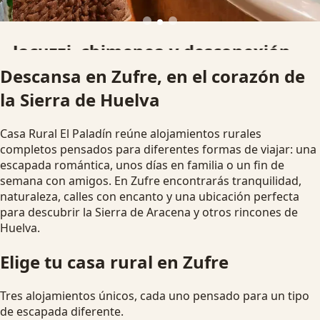
Jacuzzi, chimenea y desconexión
Descansa en Zufre, en el corazón de
Alojamientos pensados para parejas, familias y grupos que
la Sierra de Huelva
buscan una escapada rural diferente.
Ver disponibilidad
Escapada romántica
Casa Rural El Paladín reúne alojamientos rurales
completos pensados para diferentes formas de viajar: una
escapada romántica, unos días en familia o un fin de
semana con amigos. En Zufre encontrarás tranquilidad,
naturaleza, calles con encanto y una ubicación perfecta
para descubrir la Sierra de Aracena y otros rincones de
Huelva.
Elige tu casa rural en Zufre
Tres alojamientos únicos, cada uno pensado para un tipo
de escapada diferente.