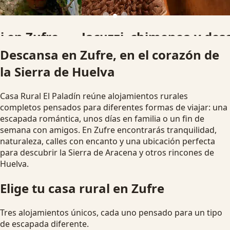
Jacuzzi, chimenea y desconexión
Descansa en Zufre, en el corazón de
Alojamientos pensados para parejas, familias y grupos que
la Sierra de Huelva
buscan una escapada rural diferente.
Ver disponibilidad
Escapada romántica
Casa Rural El Paladín reúne alojamientos rurales
completos pensados para diferentes formas de viajar: una
escapada romántica, unos días en familia o un fin de
semana con amigos. En Zufre encontrarás tranquilidad,
naturaleza, calles con encanto y una ubicación perfecta
para descubrir la Sierra de Aracena y otros rincones de
Huelva.
Elige tu casa rural en Zufre
Tres alojamientos únicos, cada uno pensado para un tipo
de escapada diferente.