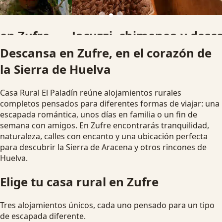
Jacuzzi, chimenea y desconexión
Descansa en Zufre, en el corazón de
Alojamientos pensados para parejas, familias y grupos que
la Sierra de Huelva
buscan una escapada rural diferente.
Ver disponibilidad
Escapada romántica
Casa Rural El Paladín reúne alojamientos rurales
completos pensados para diferentes formas de viajar: una
escapada romántica, unos días en familia o un fin de
semana con amigos. En Zufre encontrarás tranquilidad,
naturaleza, calles con encanto y una ubicación perfecta
para descubrir la Sierra de Aracena y otros rincones de
Huelva.
Elige tu casa rural en Zufre
Tres alojamientos únicos, cada uno pensado para un tipo
de escapada diferente.