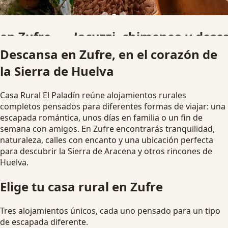
Jacuzzi, chimenea y desconexión
Descansa en Zufre, en el corazón de
Alojamientos pensados para parejas, familias y grupos que
la Sierra de Huelva
buscan una escapada rural diferente.
Ver disponibilidad
Escapada romántica
Casa Rural El Paladín reúne alojamientos rurales
completos pensados para diferentes formas de viajar: una
escapada romántica, unos días en familia o un fin de
semana con amigos. En Zufre encontrarás tranquilidad,
naturaleza, calles con encanto y una ubicación perfecta
para descubrir la Sierra de Aracena y otros rincones de
Huelva.
Elige tu casa rural en Zufre
Tres alojamientos únicos, cada uno pensado para un tipo
de escapada diferente.