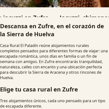
Jacuzzi, chimenea y desconexión
Descansa en Zufre, en el corazón de
Alojamientos pensados para parejas, familias y grupos que
la Sierra de Huelva
buscan una escapada rural diferente.
Ver disponibilidad
Escapada romántica
Casa Rural El Paladín reúne alojamientos rurales
completos pensados para diferentes formas de viajar: una
escapada romántica, unos días en familia o un fin de
semana con amigos. En Zufre encontrarás tranquilidad,
naturaleza, calles con encanto y una ubicación perfecta
para descubrir la Sierra de Aracena y otros rincones de
Huelva.
Elige tu casa rural en Zufre
Tres alojamientos únicos, cada uno pensado para un tipo
de escapada diferente.